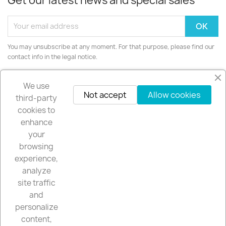
Get our latest news and special sales
You may unsubscribe at any moment. For that purpose, please find our
contact info in the legal notice.
Instagram
We use
Not accept
Allow cookies
third-party
cookies to
enhance
your
PRODUCTS

browsing
experience,
OUR COMPANY

analyze
site traffic
YOUR ACCOUNT

and
personalize
content,
STORE INFORMATION
keyboard_arrow_down