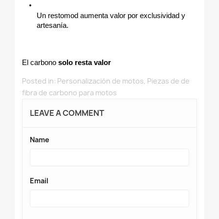
Un restomod aumenta valor por exclusividad y 
artesanía.
El carbono 
solo resta valor
Posted in:
Personalización de motos
,
Piezas de de
fibra de carbono para motos
LEAVE A COMMENT
Name
Email