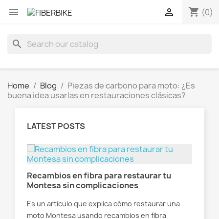
shopping_cart


(0)
search
Home
Blog
Piezas de carbono para moto: ¿Es
buena idea usarlas en restauraciones clásicas?
LATEST POSTS
a:
Recambios en fibra para restaurar tu
Res
Montesa sin complicaciones
fi
Es un artículo que explica cómo restaurar una
Es 
ial
moto Montesa usando recambios en fibra
Der