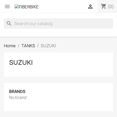
shopping_cart


(0)
search
Home
TANKS
SUZUKI
SUZUKI
BRANDS
No brand