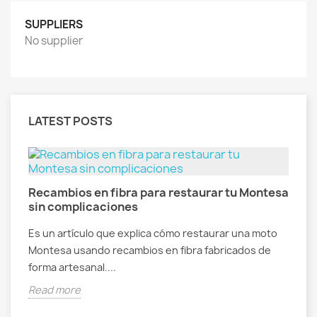
SUPPLIERS
No supplier
LATEST POSTS
Recambios en fibra para restaurar tu Montesa
R
sin complicaciones
f
al
Es un artículo que explica cómo restaurar una moto
E
Montesa usando recambios en fibra fabricados de
V
forma artesanal....
g
Read more
R