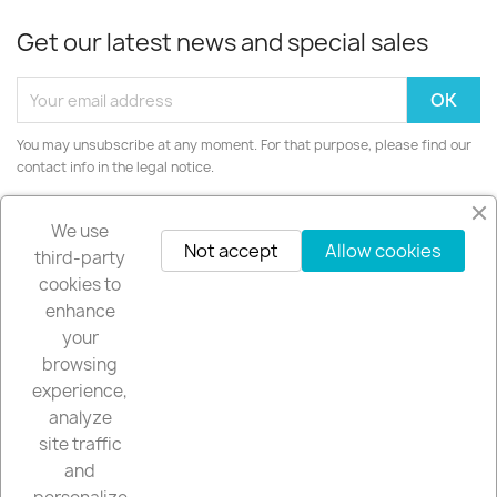
Get our latest news and special sales
You may unsubscribe at any moment. For that purpose, please find our
contact info in the legal notice.
Instagram
We use
Not accept
Allow cookies
third-party
cookies to
enhance
your
PRODUCTS

browsing
experience,
OUR COMPANY

analyze
site traffic
YOUR ACCOUNT

and