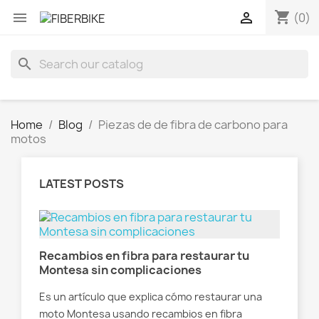
shopping_cart


(0)
search
Home
Blog
Piezas de de fibra de carbono para
motos
LATEST POSTS
a:
Recambios en fibra para restaurar tu
Res
Montesa sin complicaciones
fi
Es un artículo que explica cómo restaurar una
Es 
ial
moto Montesa usando recambios en fibra
Der