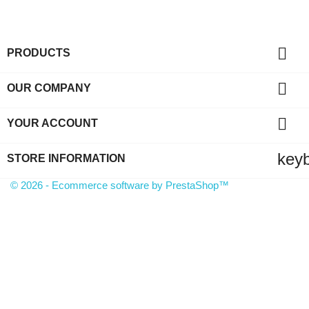

PRODUCTS

OUR COMPANY

YOUR ACCOUNT
key
STORE INFORMATION
© 2026 - Ecommerce software by PrestaShop™