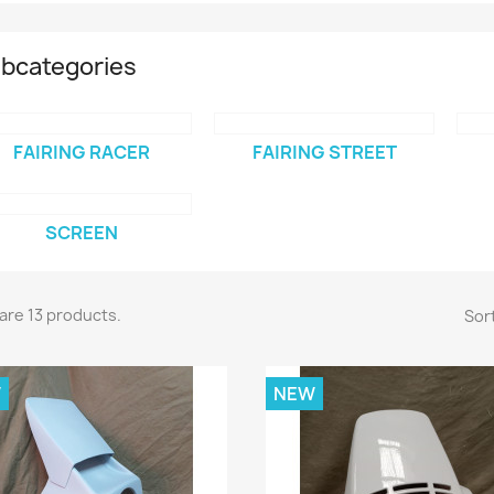
bcategories
FAIRING RACER
FAIRING STREET
SCREEN
are 13 products.
Sort
W
NEW