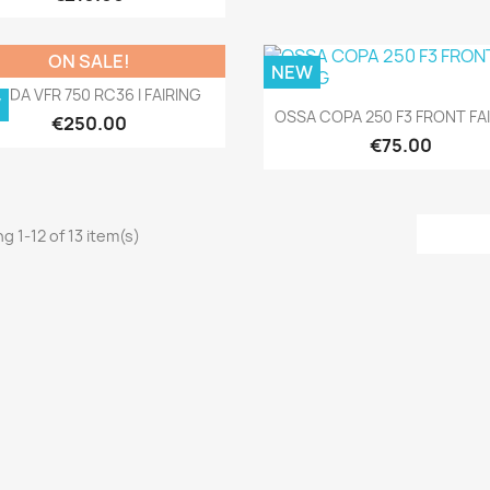
ON SALE!
NEW
Quick view

NDA VFR 750 RC36 I FAIRING
W
Quick view

OSSA COPA 250 F3 FRONT FA
€250.00
€75.00
g 1-12 of 13 item(s)