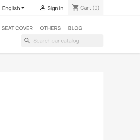
shopping_cart


Cart
(0)
English
Sign in
SEAT COVER
OTHERS
BLOG
search