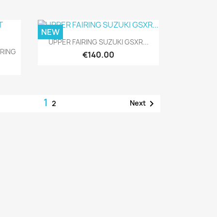
NEW
Quick view

UPPER FAIRING SUZUKI GSXR...
IRING
€140.00
1

Next
2