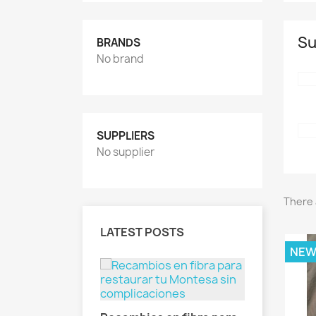
Su
BRANDS
No brand
SUPPLIERS
No supplier
There 
LATEST POSTS
NE