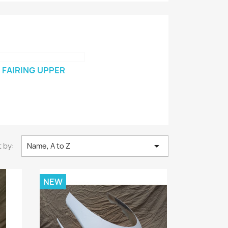
FAIRING UPPER

 by:
Name, A to Z
NEW