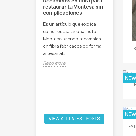
Recambios en fibra para
para motos
restaurar tu Montesa sin
Restaura
fibra:
complicaciones
Variant 
pulas,
fibra: ¿
Es un artículo que explica
y guardabarros
cambiar
cómo restaurar una moto
xplica por qué la
Es un artí
Montesa usando recambios
terial ideal para
cómo rest
en fibra fabricados de forma
B
 motos clásicas
Variant ut
artesanal....
las,...
fibra (car
Read more
guardabarr
Read mor
NE
NE
VIEW ALL LATEST POSTS
FAI