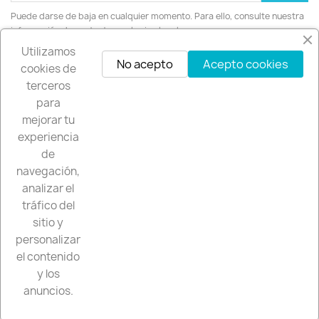
Puede darse de baja en cualquier momento. Para ello, consulte nuestra
información de contacto en el aviso legal.
Utilizamos
No acepto
Acepto cookies
Instagram
cookies de
terceros
para
mejorar tu
experiencia
PRODUCTS

de
navegación,
OUR COMPANY

analizar el
tráfico del
sitio y
SU CUENTA

personalizar
el contenido
INFORMACIÓN DE LA TIENDA
keyboard_arrow_down
y los
© 2026 - Software Ecommerce desarrollado por
anuncios.
PrestaShop™