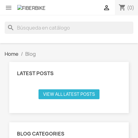
shopping_cart


(0)
search
Home
Blog
LATEST POSTS
VIEW ALL LATEST POSTS
BLOG CATEGORIES