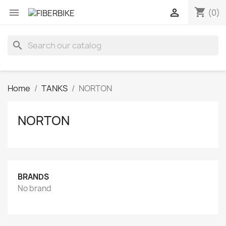
shopping_cart


(0)
search
Home
TANKS
NORTON
NORTON
BRANDS
No brand