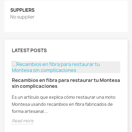
SUPPLIERS
No supplier
LATEST POSTS
Recambios en fibra para restaurar tu Montesa
R
sin complicaciones
f
al
Es un artículo que explica cómo restaurar una moto
E
Montesa usando recambios en fibra fabricados de
V
forma artesanal....
g
Read more
R