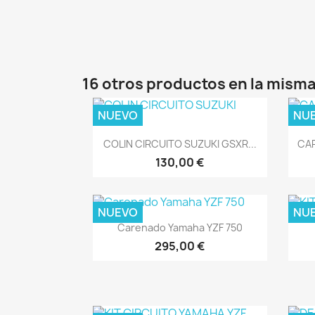
16 otros productos en la misma
NUEVO
NU
Vista rápida

COLIN CIRCUITO SUZUKI GSXR...
CAR
130,00 €
NUEVO
NU
Vista rápida

Carenado Yamaha YZF 750
295,00 €