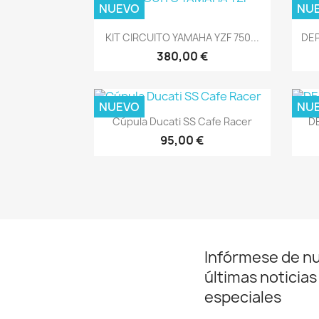
NUEVO
NU
Vista rápida

KIT CIRCUITO YAMAHA YZF 750...
DEP
380,00 €
NUEVO
NU
Vista rápida

Cúpula Ducati SS Cafe Racer
D
95,00 €
Infórmese de n
últimas noticias
especiales