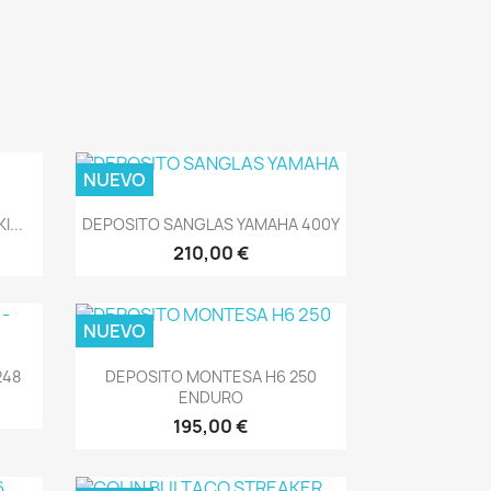
NUEVO
Vista rápida

...
DEPOSITO SANGLAS YAMAHA 400Y
210,00 €
NUEVO
Vista rápida

248
DEPOSITO MONTESA H6 250
ENDURO
195,00 €