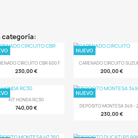
 categoría:
EVO
NUEVO
Vista rápida
Vista rápida


ENADO CIRCUITO CBR 600 F
CARENADO CIRCUITO SUZUKI
230,00 €
200,00 €
EVO
NUEVO
Vista rápida

KIT HONDA RC30
Vista rápida

DEPOSITO MONTESA 349 - 
740,00 €
230,00 €