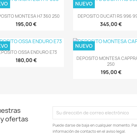
EVO
NUEVO
Vista rápida
Vista rápida


OSITO MONTESA H7 360 250
DEPOSITO DUCATI RS 996 99
195,00 €
345,00 €
EVO
NUEVO
Vista rápida

EPOSITO OSSA ENDURO E73
Vista rápida

DEPOSITO MONTESA CAPPR
180,00 €
250
195,00 €
uestras
 y ofertas
Puede darse de baja en cualquier momento. Para
información de contacto en el aviso legal.