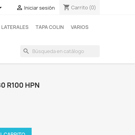
shopping_cart


Carrito
(0)
Iniciar sesión
 LATERALES
TAPA COLIN
VARIOS
search
0 R100 HPN
AL CARRITO