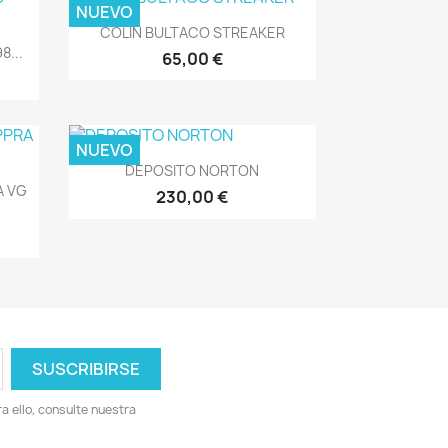
NUEVO
Vista rápida

COLIN BULTACO STREAKER
8...
65,00 €
NUEVO
Vista rápida

DEPOSITO NORTON
A VG
230,00 €
 ello, consulte nuestra